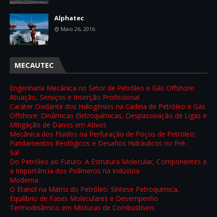
Alphatec
Maio 26, 2016
MECAUTEC
Engenharia Mecânica no Setor de Petróleo e Gás Offshore:
Atuação, Serviços e Inserção Profissional
- 7/14/2026
Caráter Oxidante dos Halogénios na Cadeia de Petróleo e Gás
Offshore: Dinâmicas Eletroquímicas, Despassivação de Ligas e
Mitigação de Danos em Ativos
- 7/4/2026
Mecânica dos Fluidos na Perfuração de Poços de Petróleo:
Fundamentos Reológicos e Desafios Hidráulicos no Pré-
Sal
- 7/2/2026
Do Petróleo ao Futuro: A Estrutura Molecular, Componentes e
a Importância dos Polímeros na Indústria
Moderna
- 6/11/2026
O Etanol na Matriz do Petróleo: Síntese Petroquímica,
Equilíbrio de Fases Moleculares e Desempenho
Termodinâmico em Misturas de Combustíveis
- 5/24/2026