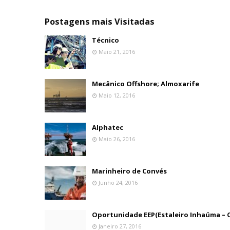
Postagens mais Visitadas
Técnico
Maio 21, 2016
Mecânico Offshore; Almoxarife
Maio 12, 2016
Alphatec
Maio 26, 2016
Marinheiro de Convés
Junho 24, 2016
Oportunidade EEP(Estaleiro Inhaúma – C
Janeiro 27, 2016