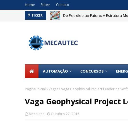
Home
Sobre
Contato
Do Petróleo ao Futuro: A Estrutura 
TICKER
RLDWIDE
AUTOMAÇÃO
CONCURSOS
ENERG
Página inicial
Vagas
Vaga Geophysical Project Leader na Swift
Vaga Geophysical Project L
Mecautec
Outubro 27, 2015