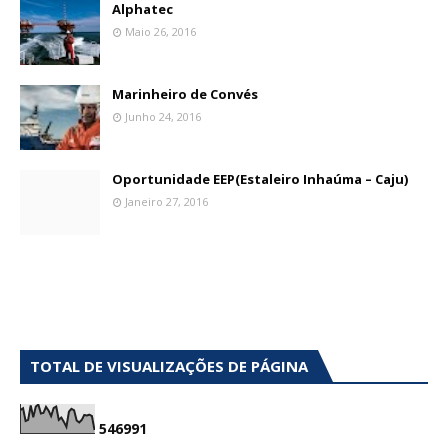
Alphatec
Maio 26, 2016
Marinheiro de Convés
Junho 24, 2016
Oportunidade EEP(Estaleiro Inhaúma – Caju)
Janeiro 27, 2016
TOTAL DE VISUALIZAÇÕES DE PÁGINA
5
4
6
9
9
1