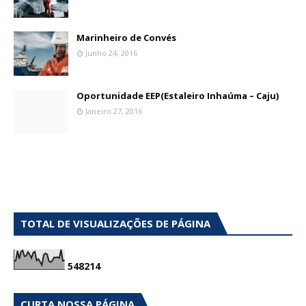
Marinheiro de Convés
Junho 24, 2016
Oportunidade EEP(Estaleiro Inhaúma – Caju)
Janeiro 27, 2016
TOTAL DE VISUALIZAÇÕES DE PÁGINA
5
4
8
2
1
4
CURTA NOSSA PÁGINA