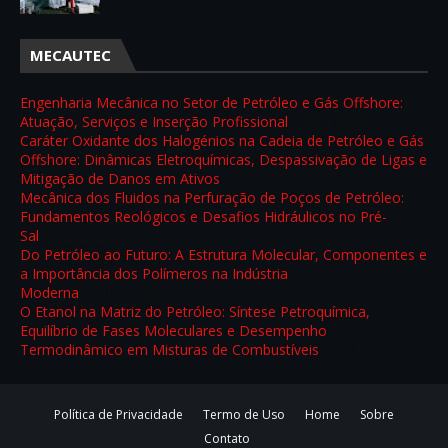
MECAUTEC
Engenharia Mecânica no Setor de Petróleo e Gás Offshore:
Atuação, Serviços e Inserção Profissional
- 7/14/2026
Caráter Oxidante dos Halogénios na Cadeia de Petróleo e Gás
Offshore: Dinâmicas Eletroquímicas, Despassivação de Ligas e
Mitigação de Danos em Ativos
- 7/4/2026
Mecânica dos Fluidos na Perfuração de Poços de Petróleo:
Fundamentos Reológicos e Desafios Hidráulicos no Pré-
Sal
- 7/2/2026
Do Petróleo ao Futuro: A Estrutura Molecular, Componentes e
a Importância dos Polímeros na Indústria
Moderna
- 6/11/2026
O Etanol na Matriz do Petróleo: Síntese Petroquímica,
Equilíbrio de Fases Moleculares e Desempenho
Termodinâmico em Misturas de Combustíveis
- 5/24/2026
Política de Privacidade
Termo de Uso
Home
Sobre
Contato