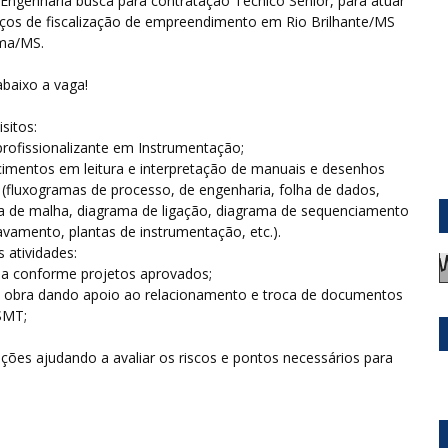
Engenharia busca para contratação Técnico Sênior, para atuar
ços de fiscalização de empreendimento em Rio Brilhante/MS
ema/MS.
abaixo a vaga!
sitos:
profissionalizante em Instrumentação;
imentos em leitura e interpretação de manuais e desenhos
 (fluxogramas de processo, de engenharia, folha de dados,
a de malha, diagrama de ligação, diagrama de sequenciamento
ravamento, plantas de instrumentação, etc.).
s atividades:
ma conforme projetos aprovados;
 a obra dando apoio ao relacionamento e troca de documentos
ESMT;
nções ajudando a avaliar os riscos e pontos necessários para