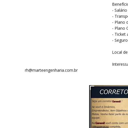
Benefíci
- Salári
- Transp
- Plano 
- Plano 
- Ticket
- Seguro
Local de
Interess
rh@marteengenharia.com.br