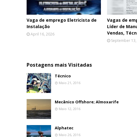
Vaga de emprego Eletricista de
Vagas de em
Instalação
Líder de Man
Vendas, Técni
April 16, 2026
September 13,
Postagens mais Visitadas
Técnico
Maio 21, 2016
Mecânico Offshore; Almoxarife
Maio 12, 2016
Alphatec
Maio 26, 2016