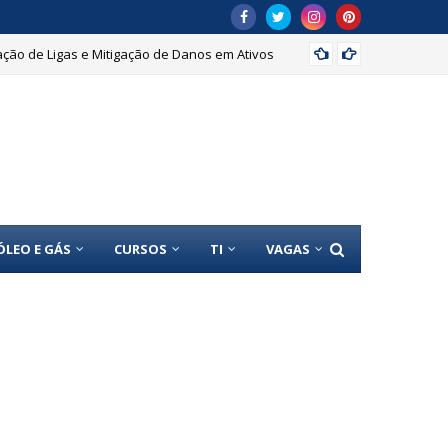
ação de Ligas e Mitigação de Danos em Ativos
Mecâni
ÓLEO E GÁS
CURSOS
TI
VAGAS