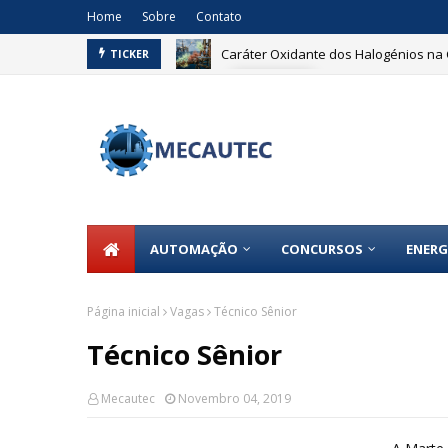
Home
Sobre
Contato
Caráter Oxidante dos Halogénios na 
TICKER
ELÉTRICA
AUTOMAÇÃO
CONCURSOS
ENERG
Página inicial
Vagas
Técnico Sênior
Técnico Sênior
Mecautec
Novembro 04, 2019