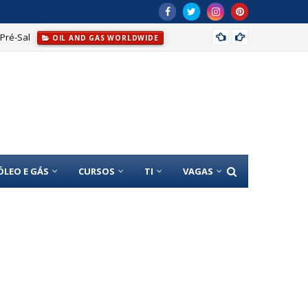
Pré-Sal
Do Pet
OIL AND GAS WORLDWIDE
ÓLEO E GÁS
CURSOS
TI
VAGAS