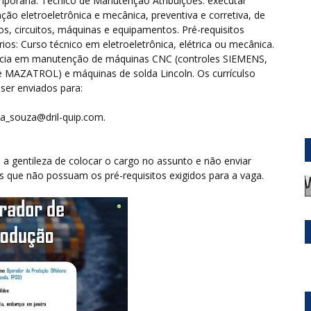
porária: Técnico de Manutenção Atribuições: executar
ão eletroeletrônica e mecânica, preventiva e corretiva, de
, circuitos, máquinas e equipamentos. Pré-requisitos
rios: Curso técnico em eletroeletrônica, elétrica ou mecânica.
ncia em manutenção de máquinas CNC (controles SIEMENS,
 MAZATROL) e máquinas de solda Lincoln. Os currículso
ser enviados para:
la_souza@dril-quip.com.
a gentileza de colocar o cargo no assunto e não enviar
os que não possuam os pré-requisitos exigidos para a vaga.