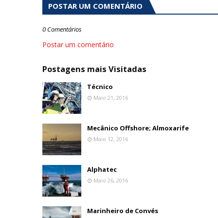
POSTAR UM COMENTÁRIO
0 Comentários
Postar um comentário
Postagens mais Visitadas
Técnico
Maio 21, 2016
Mecânico Offshore; Almoxarife
Maio 12, 2016
Alphatec
Maio 26, 2016
Marinheiro de Convés