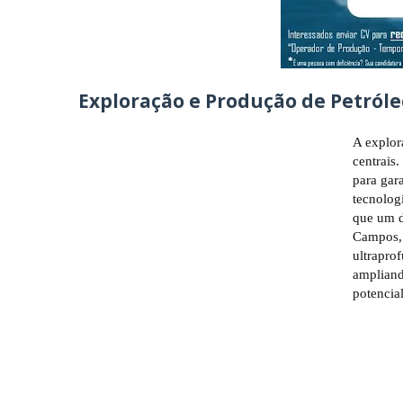
Exploração e Produção de Petróle
A explor
centrais
para gar
tecnolog
que um d
Campos, 
ultrapro
ampliand
potencia