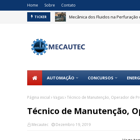
Home
Sobre
Contato
anos em Ativos
Mecânica dos Fluidos na Perfuração 
TICKER
AUTOMAÇÃO
CONCURSOS
ENERG
Página inicial
Vagas
Técnico de Manutenção, Operador de P
Técnico de Manutenção, O
Mecautec
Dezembro 19, 2019