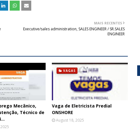
MAIS RECENTES
e
Executive/sales administration, SALES ENGINEER / SR.SALES
ENGINEER
VAGAS
prego Mecânico,
Vaga de Eletricista Predial
utenção, Técnico de
ONSHORE
...
August 18, 2025
 2025