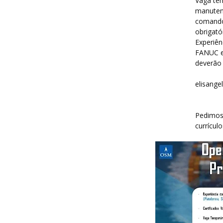
Vaga tem
manutenç
comandos
obrigató
Experiê
FANUC e
deverão 
elisange
Pedimos 
currícul