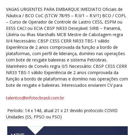
VAGAS URGENTES PARA EMBARQUE IMEDIATO Oficiais de
Náutica / BCO CoC (STCW 78/95 – R.II/1 – R.V/1) BCO / COPL
– Curso de Operador de Controle de Lastro CESS, ESPM ou
EESS CACI ou ECIA CBSP NR33 Desejável: SIRB – Panamá,
Libéria ou Ilhas Marshalls MCB Mestre de Cabotagem regra
II/4 Necessário: CBSP CESS CERR NR33 TBS-1 válido
Experiência de 2 anos comprovada da função a bordo de
plataformas, com perfil de liderança, domínio nas operações
com bote de resgate baleeiras e sistema Petrobras.
Marinheiro de Convés regra II/5 Necessário: CBSP CESS CERR
NR33 TBS-1 válido Experiência de 2 anos comprovada da
função a bordo de plataformas e domínio nas operações com
bote de resgate e baleeiras. Interessados enviarem CV para
talentos@infotecbrasil.com.br
Período: 14 x 14d, atual 21 x 21 devido protocolo COVID
Unidades (SS, FPSO ou FSO)