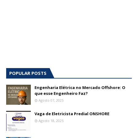
POPULAR POSTS
Engenharia Elétrica no Mercado Offshore: O
que esse Engenheiro Faz?
Agosto 07, 2025
Vaga de Eletricista Predial ONSHORE
Agosto 18, 2025