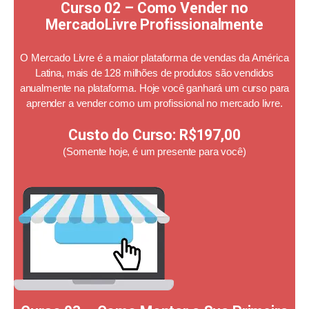
Curso 02 – Como Vender no
MercadoLivre Profissionalmente
O Mercado Livre é a maior plataforma de vendas da América
Latina, mais de 128 milhões de produtos são vendidos
anualmente na plataforma. Hoje você ganhará um curso para
aprender a vender como um profissional no mercado livre.
Custo do Curso:
R$197,00
(Somente hoje, é um presente para você)