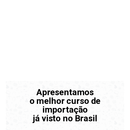
de 62.497 alunos a não só importar um
produto, mas também a mudar a sua vida e a
realidade das suas famílias
Desde 2014 eu ajudo os meus alunos a terem
os produtos dos seus sonhos e a abrir as suas
próprias revendas tendo em alguns casos mais
de 400% de lucro em seus produtos,
exatamente como as lojas fazem.
Apresentamos
o melhor curso de
importação
já visto no Brasil