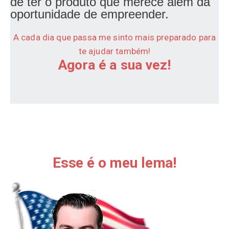
de ter o produto que merece além da
oportunidade de empreender.
A cada dia que passa me sinto mais preparado para
te ajudar também!
Agora é a sua vez!
Quem Importa Compra Muito
Mais
e Paga
até
4x Menos.
Esse é o meu lema!