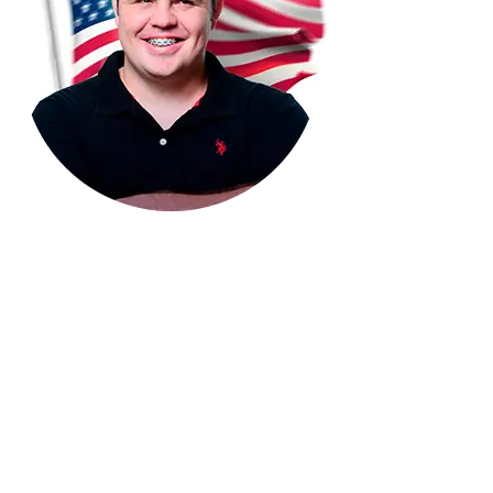
Olá, tudo bem? Me chamo Filipe Barcelos e
sou o criador da ACADEMIA DO IMPORTADOR.
Sinto-me completamente
orgulhoso em ser conhecido não só como
uma autoridade no mercado de importação,
mas também por ajudar
muitos dos meus alunos a saírem de uma vida
de limitações para uma vida completamente
nova.