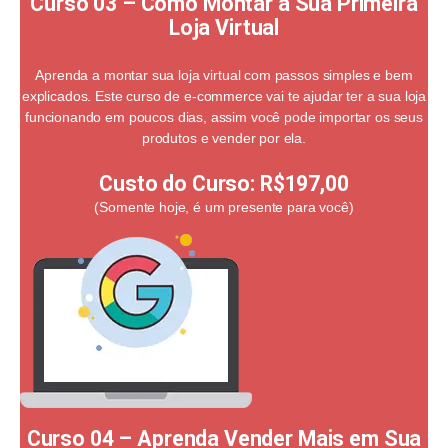
Curso 03 – Como Montar a Sua Primeira
Loja Virtual
Aprenda a montar sua loja virtual com passos simples e bem
explicados. Este curso de e-commerce vai te ajudar ter a sua loja
funcionando em poucos dias, assim você pode importar os seus
produtos e vender por ela.
Custo do Curso:
R$197,00
(Somente hoje, é um presente para você)
Curso 04 – Aprenda Vender Mais em Sua