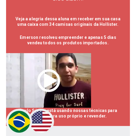
Veja a alegria dessa aluna em receber em sua casa
uma caixa com 34 camisas originais da Hollister.
Emerson resolveu empreender e apenas 5 dias
vendeu todos os produtos importados.
Paulo Sérgio está usando nossas técnicas para
comprar para uso próprio e revender.