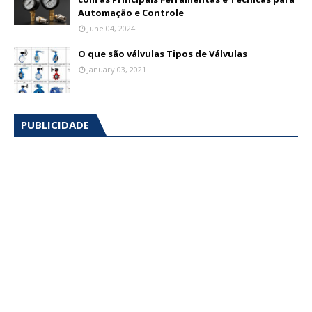
Automação e Controle
June 04, 2024
O que são válvulas Tipos de Válvulas
January 03, 2021
PUBLICIDADE