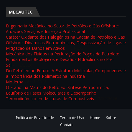
MECAUTEC
Engenharia Mecânica no Setor de Petróleo e Gás Offshore:
Atuação, Serviços e Inserção Profissional
- 7/14/2026
Caráter Oxidante dos Halogénios na Cadeia de Petróleo e Gás
Offshore: Dinâmicas Eletroquímicas, Despassivação de Ligas e
Mitigação de Danos em Ativos
- 7/4/2026
Mecânica dos Fluidos na Perfuração de Poços de Petróleo:
Fundamentos Reológicos e Desafios Hidráulicos no Pré-
Sal
- 7/2/2026
Do Petróleo ao Futuro: A Estrutura Molecular, Componentes e
a Importância dos Polímeros na Indústria
Moderna
- 6/11/2026
O Etanol na Matriz do Petróleo: Síntese Petroquímica,
Equilíbrio de Fases Moleculares e Desempenho
Termodinâmico em Misturas de Combustíveis
- 5/24/2026
Política de Privacidade
Termo de Uso
Home
Sobre
Contato