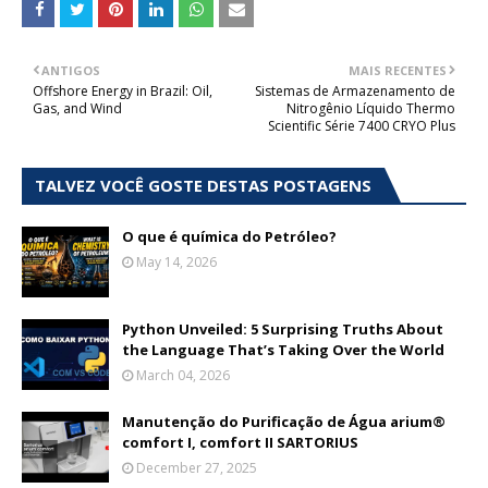
ANTIGOS
MAIS RECENTES
Offshore Energy in Brazil: Oil,
Sistemas de Armazenamento de
Gas, and Wind
Nitrogênio Líquido Thermo
Scientific Série 7400 CRYO Plus
TALVEZ VOCÊ GOSTE DESTAS POSTAGENS
O que é química do Petróleo?
May 14, 2026
Python Unveiled: 5 Surprising Truths About
the Language That’s Taking Over the World
March 04, 2026
Manutenção do Purificação de Água arium®
comfort I, comfort II SARTORIUS
December 27, 2025