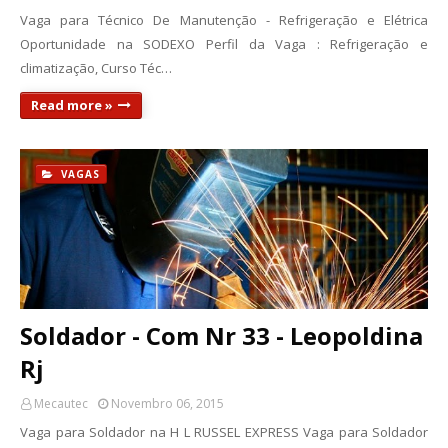
Vaga para Técnico De Manutenção - Refrigeração e Elétrica
Oportunidade na SODEXO Perfil da Vaga : Refrigeração e
climatização, Curso Téc…
Read more »
VAGAS
Soldador - Com Nr 33 - Leopoldina
Rj
Mecautec
Novembro 06, 2015
Vaga para Soldador na H L RUSSEL EXPRESS Vaga para Soldador