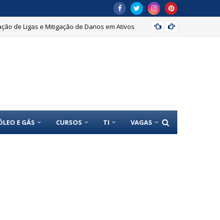
ação de Ligas e Mitigação de Danos em Ativos
Mecâni
ÓLEO E GÁS
CURSOS
TI
VAGAS