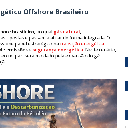
gético Offshore Brasileiro
shore brasileiro
, no qual
gás natural
,
ças opostas e passam a atuar de forma integrada. O
assume papel estratégico na
transição energética
de emissões
e
segurança energética
. Neste cenário,
óleo no país será moldado pela expansão do gás
ção.