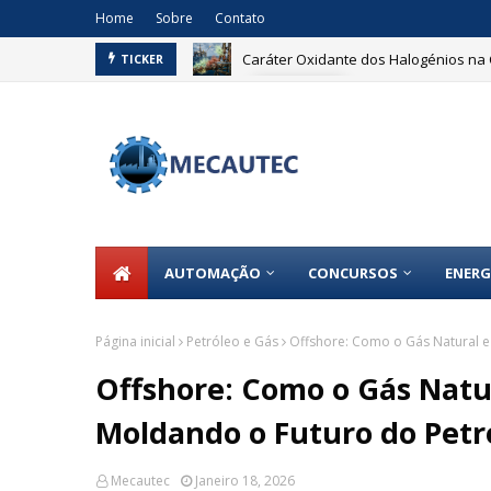
Home
Sobre
Contato
Caráter Oxidante dos Halogénios na 
TICKER
ELÉTRICA
AUTOMAÇÃO
CONCURSOS
ENERG
Página inicial
Petróleo e Gás
Offshore: Como o Gás Natural e
Offshore: Como o Gás Natu
Moldando o Futuro do Petró
Mecautec
Janeiro 18, 2026